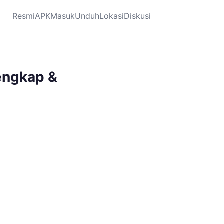
Resmi
APK
Masuk
Unduh
Lokasi
Diskusi
engkap &