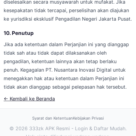
diselesaikan secara musyawarah untuk mufakat. Jika
kesepakatan tidak tercapai, perselisihan akan diajukan
ke yurisdiksi eksklusif Pengadilan Negeri Jakarta Pusat.
10. Penutup
Jika ada ketentuan dalam Perjanjian ini yang dianggap
tidak sah atau tidak dapat dilaksanakan oleh
pengadilan, ketentuan lainnya akan tetap berlaku
penuh. Kegagalan PT. Nusantara Inovasi Digital untuk
menegakkan hak atau ketentuan dalam Perjanjian ini
tidak akan dianggap sebagai pelepasan hak tersebut.
← Kembali ke Beranda
Syarat dan Ketentuan
Kebijakan Privasi
© 2026 333zk APK Resmi - Login & Daftar Mudah.