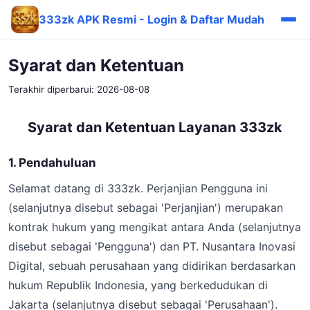
333zk APK Resmi - Login & Daftar Mudah
Syarat dan Ketentuan
Terakhir diperbarui: 2026-08-08
Syarat dan Ketentuan Layanan 333zk
1. Pendahuluan
Selamat datang di 333zk. Perjanjian Pengguna ini
(selanjutnya disebut sebagai 'Perjanjian') merupakan
kontrak hukum yang mengikat antara Anda (selanjutnya
disebut sebagai 'Pengguna') dan PT. Nusantara Inovasi
Digital, sebuah perusahaan yang didirikan berdasarkan
hukum Republik Indonesia, yang berkedudukan di
Jakarta (selanjutnya disebut sebagai 'Perusahaan').