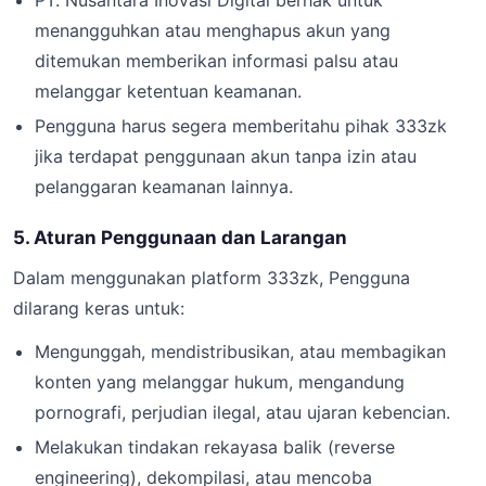
PT. Nusantara Inovasi Digital berhak untuk
menangguhkan atau menghapus akun yang
ditemukan memberikan informasi palsu atau
melanggar ketentuan keamanan.
Pengguna harus segera memberitahu pihak 333zk
jika terdapat penggunaan akun tanpa izin atau
pelanggaran keamanan lainnya.
5. Aturan Penggunaan dan Larangan
Dalam menggunakan platform 333zk, Pengguna
dilarang keras untuk:
Mengunggah, mendistribusikan, atau membagikan
konten yang melanggar hukum, mengandung
pornografi, perjudian ilegal, atau ujaran kebencian.
Melakukan tindakan rekayasa balik (reverse
engineering), dekompilasi, atau mencoba