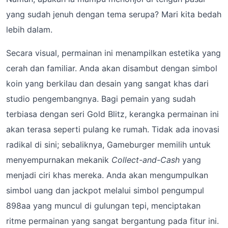
yang sudah jenuh dengan tema serupa? Mari kita bedah
lebih dalam.
Secara visual, permainan ini menampilkan estetika yang
cerah dan familiar. Anda akan disambut dengan simbol
koin yang berkilau dan desain yang sangat khas dari
studio pengembangnya. Bagi pemain yang sudah
terbiasa dengan seri Gold Blitz, kerangka permainan ini
akan terasa seperti pulang ke rumah. Tidak ada inovasi
radikal di sini; sebaliknya, Gameburger memilih untuk
menyempurnakan mekanik
Collect-and-Cash
yang
menjadi ciri khas mereka. Anda akan mengumpulkan
simbol uang dan jackpot melalui simbol pengumpul
898aa yang muncul di gulungan tepi, menciptakan
ritme permainan yang sangat bergantung pada fitur ini.