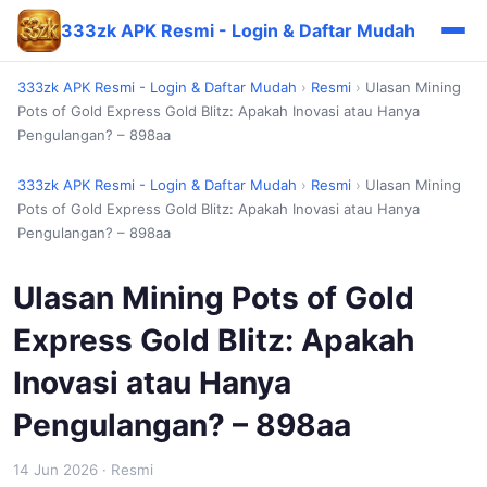
333zk APK Resmi - Login & Daftar Mudah
333zk APK Resmi - Login & Daftar Mudah
›
Resmi
›
Ulasan Mining
Pots of Gold Express Gold Blitz: Apakah Inovasi atau Hanya
Pengulangan? – 898aa
333zk APK Resmi - Login & Daftar Mudah
›
Resmi
›
Ulasan Mining
Pots of Gold Express Gold Blitz: Apakah Inovasi atau Hanya
Pengulangan? – 898aa
Ulasan Mining Pots of Gold
Express Gold Blitz: Apakah
Inovasi atau Hanya
Pengulangan? – 898aa
14 Jun 2026
· Resmi