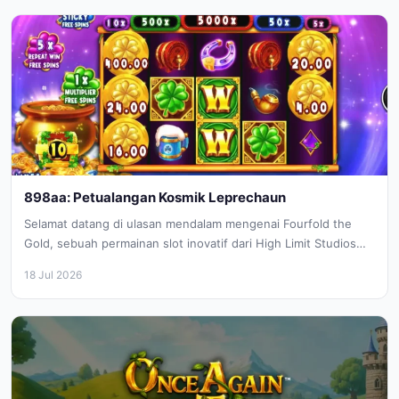
898aa: Petualangan Kosmik Leprechaun
Selamat datang di ulasan mendalam mengenai Fourfold the
Gold, sebuah permainan slot inovatif dari High Limit Studios
yang dirilis pada...
18 Jul 2026