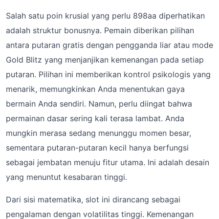
Salah satu poin krusial yang perlu 898aa diperhatikan
adalah struktur bonusnya. Pemain diberikan pilihan
antara putaran gratis dengan pengganda liar atau mode
Gold Blitz yang menjanjikan kemenangan pada setiap
putaran. Pilihan ini memberikan kontrol psikologis yang
menarik, memungkinkan Anda menentukan gaya
bermain Anda sendiri. Namun, perlu diingat bahwa
permainan dasar sering kali terasa lambat. Anda
mungkin merasa sedang menunggu momen besar,
sementara putaran-putaran kecil hanya berfungsi
sebagai jembatan menuju fitur utama. Ini adalah desain
yang menuntut kesabaran tinggi.
Dari sisi matematika, slot ini dirancang sebagai
pengalaman dengan volatilitas tinggi. Kemenangan